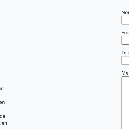
No
Ema
Té
Me
ue
 en
 de
t en