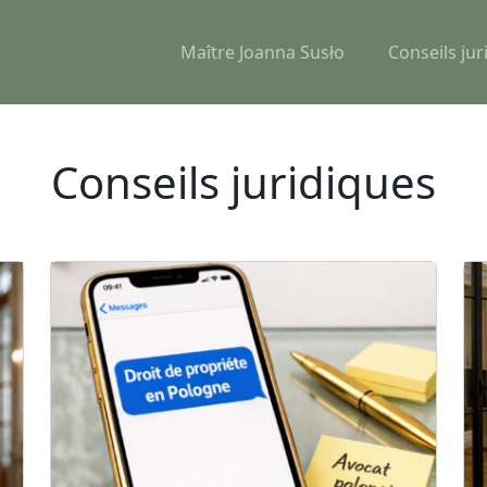
Maître Joanna Susło
Conseils jur
Conseils juridiques