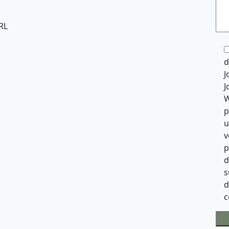
RL
d
J
J
W
p
u
v
p
d
s
d
c