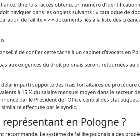
nfiance. Une fois l’accès obtenu, un numéro d’identification u
doit naviguer dans les onglets suivants : « catalogue de docu
ation de faillite » > « documents liés à la liste des créanc
is.
nseillé de confier cette tâche à un cabinet d’avocats en Polog
as aux exigences du droit polonais seront retournées au dé
élai imparti supporte des frais forfaitaires de procédure de 
uivalents à 15 % du salaire mensuel moyen dans le secteur d
noncé par le Président de l’Office central des statistiques, 
imilaire effectuée par le syndic.
 un représentant en Pologne ?
nt recommandé. Le système de faillite polonais a des procéd