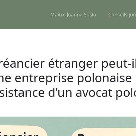
Maître Joanna Susło
Conseils jur
ancier étranger peut-i
e entreprise polonaise e
ssistance d’un avocat pol