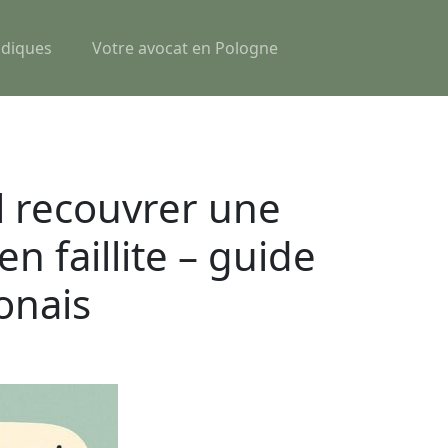
idiques
Votre avocat en Pologne
l recouvrer une
n faillite – guide
onais